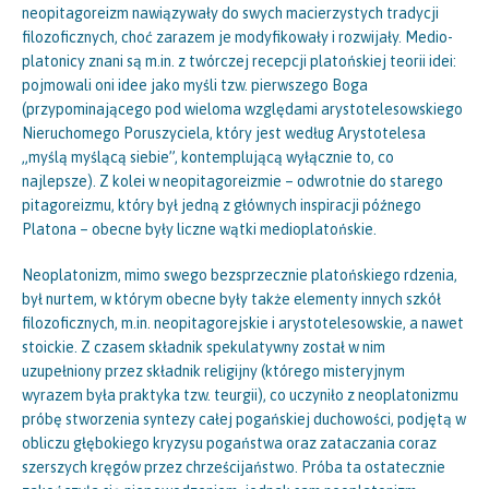
neopitagoreizm nawiązywały do swych macierzystych tradycji
filozoficznych, choć zarazem je modyfikowały i rozwijały. Medio-
platonicy znani są m.in. z twórczej recepcji platońskiej teorii idei:
pojmowali oni idee jako myśli tzw. pierwszego Boga
(przypominającego pod wieloma względami arystotelesowskiego
Nieruchomego Poruszyciela, który jest według Arystotelesa
„myślą myślącą siebie”, kontemplującą wyłącznie to, co
najlepsze). Z kolei w neopitagoreizmie – odwrotnie do starego
pitagoreizmu, który był jedną z głównych inspiracji późnego
Platona – obecne były liczne wątki medioplatońskie.
Neoplatonizm, mimo swego bezsprzecznie platońskiego rdzenia,
był nurtem, w którym obecne były także elementy innych szkół
filozoficznych, m.in. neopitagorejskie i arystotelesowskie, a nawet
stoickie. Z czasem składnik spekulatywny został w nim
uzupełniony przez składnik religijny (którego misteryjnym
wyrazem była praktyka tzw. teurgii), co uczyniło z neoplatonizmu
próbę stworzenia syntezy całej pogańskiej duchowości, podjętą w
obliczu głębokiego kryzysu pogaństwa oraz zataczania coraz
szerszych kręgów przez chrześcijaństwo. Próba ta ostatecznie