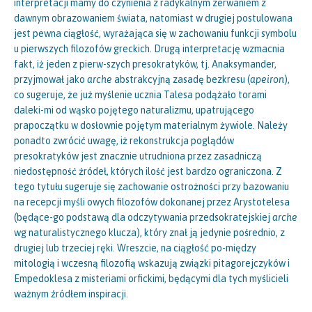
interpretacji mamy do czynienia z radykalnym zerwaniem z
dawnym obrazowaniem świata, natomiast w drugiej postulowana
jest pewna ciągłość, wyrażająca się w zachowaniu funkcji symbolu
u pierwszych filozofów greckich. Drugą interpretację wzmacnia
fakt, iż jeden z pierw-szych presokratyków, tj. Anaksymander,
przyjmował jako
arche
abstrakcyjną zasadę bezkresu (
apeiron
),
co sugeruje, że już myślenie ucznia Talesa podążało torami
daleki-mi od wąsko pojętego naturalizmu, upatrującego
prapoczątku w dosłownie pojętym materialnym żywiole. Należy
ponadto zwrócić uwagę, iż rekonstrukcja poglądów
presokratyków jest znacznie utrudniona przez zasadniczą
niedostępność źródeł, których ilość jest bardzo ograniczona. Z
tego tytułu sugeruje się zachowanie ostrożności przy bazowaniu
na recepcji myśli owych filozofów dokonanej przez Arystotelesa
(będące-go podstawą dla odczytywania przedsokratejskiej
arche
wg naturalistycznego klucza), który znał ją jedynie pośrednio, z
drugiej lub trzeciej ręki. Wreszcie, na ciągłość po-między
mitologią i wczesną filozofią wskazują związki pitagorejczyków i
Empedoklesa z misteriami orfickimi, będącymi dla tych myślicieli
ważnym źródłem inspiracji.