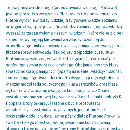
Teoria państwa idealnego (przedstawiona w dialogu
Państwo
)
jest bezpośrednio związana z Platońskim trójpodziałem duszy.
Platon wyróżnia w duszy ludzkiej trzy główne władze: rozumną
oraz gniewliwą i pożądliwą. Gdy władza rozumna (będąca władzą
wyższą) zarządza dwiema niższymi władzami (które nie są złe
per
se
, jednak wymagają kierownictwa władzy rozumnej do
prawidłowego funkcjonowania), w duszy panuje stan zwany przez
filozofa sprawiedliwością. Tak pojęty trójpodział duszy służy
Platonowi za wzorzec, w świetle którego można dokonać
per
analogiam
zarysu państwa idealnego. Obejmuje ono trzy klasy
społeczne: klasę panujących (opartą na ideale „władcy-filozofa”,
kontemplującego świat idei i przeto dysponującego wglądem w
wieczny model ładu politycznego), klasę strażników oraz klasę
wytwórców. Zwraca się uwagę, że koncepcja ta w XX wieku
została poddana surowej krytyce przez filozofa nauki i polityki K.
Poppera, który oskarżył Platona o bycie protoplastą
współczesnych systemów totalitarnych, jednak można te
oskarżenia oddalić wskazując na późny dialog Platona
Prawa
(w
świetle którego
Państwo
jawi się świadomie konstruowaną
utopią), a także na fakt, iż ogólne ramy Platońskiej wizji państwa