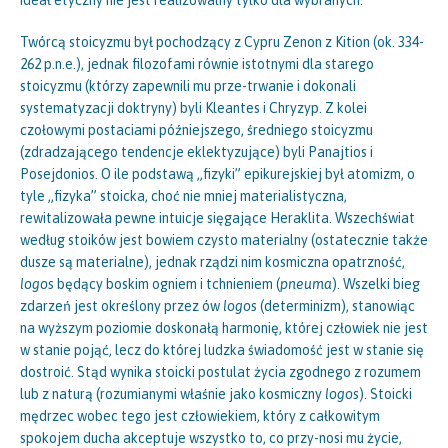
ideał etyczny nie jest realizowalny tylko dla wybranych.
Twórcą stoicyzmu był pochodzący z Cypru Zenon z Kition (ok. 334-
262 p.n.e.), jednak filozofami równie istotnymi dla starego
stoicyzmu (którzy zapewnili mu prze-trwanie i dokonali
systematyzacji doktryny) byli Kleantes i Chryzyp. Z kolei
czołowymi postaciami późniejszego, średniego stoicyzmu
(zdradzającego tendencje eklektyzujące) byli Panajtios i
Posejdonios. O ile podstawą „fizyki” epikurejskiej był atomizm, o
tyle „fizyka” stoicka, choć nie mniej materialistyczna,
rewitalizowała pewne intuicje sięgające Heraklita. Wszechświat
według stoików jest bowiem czysto materialny (ostatecznie także
dusze są materialne), jednak rządzi nim kosmiczna opatrzność,
logos
będący boskim ogniem i tchnieniem (
pneuma
). Wszelki bieg
zdarzeń jest określony przez ów
logos
(determinizm), stanowiąc
na wyższym poziomie doskonałą harmonię, której człowiek nie jest
w stanie pojąć, lecz do której ludzka świadomość jest w stanie się
dostroić. Stąd wynika stoicki postulat życia zgodnego z rozumem
lub z naturą (rozumianymi właśnie jako kosmiczny
logos
). Stoicki
mędrzec wobec tego jest człowiekiem, który z całkowitym
spokojem ducha akceptuje wszystko to, co przy-nosi mu życie,