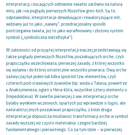
interpretacji, rzucających odmienne światło zarówno na naturę
mitu, jak i na poglądy pierwszych filozofów grec-kich. Są to,
odpowiednio, interpretacje dewaluujące i rewaloryzujące mit,
widziany już to jako „naiwny”, przedracjonalny sposób
postrzegania świata, już to jako wyrafinowany i złożony system
symboli („symboliczna metafizyka”).
W zależności od przyjętej interpretacji inaczej przedstawiają się
także poglądy pierwszych filozofów, poszukujących
arche
, czyli
prapoczątku wszechświata, pierwszej zasady, z której wszystko
się wyłania i do której ostatecznie wszystko powraca. Ową
arche
zazwyczaj był jeden lub kilka spośród tzw. elementów, czyli
czterech pod-stawowych żywiołów (np. woda u Talesa, powietrze
u Anaksymenesa, ogień u Hera-klita, wszystkie cztery elementy u
Empedoklesa). W świetle pierwszej z ww. interpretacji
arche
byłaby wynikiem wczesnych, opartych już wprawdzie o
logos
, ale
naturalistycznych poszukiwań prapoczątku, z kolei druga
interpretacja dopuszcza możliwość transformacji
arche
w symbol
zasady wyższej niż czysto materialna: czegoś bardziej
fundamentalnego i pierwotnego. Co za tym idzie – w pierwszej