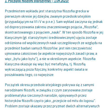
1. Początki filozofii starożytnej – 1.09.2021r.
Przedmiotem wykładu jest starożytna filozofia grecka w
pierwszym okresie jej dziejów, zwanym przedsokratejskim
(przypadającym na VI i V w. p.n.e.). Sam wykład zaczyna się jednak
od doprecyzowania zakresu znaczeniowego pojęcia „filozofia”,
skontrastowanego z pojęciem „nauki”. W ten sposób filozofia w jej
klasycznym (gł. starożytnym i średniowiecznym) ujęciu zostaje
odróżniona od współczesnych nauk szczegółowych ze względu na
przedmiot badań samych filozofów: jest nim rzeczywistość
ujmowana całościowo (w aspekcie najwyższych zasad i praw, a
więc „bytu jako bytu”), a nie w określonym aspekcie. Filozofia
klasyczna okazuje się więc być metafizyką, tj. filozofią
wykraczającą poza fizyczny, konkretny aspekt świata w
poszukiwaniu tego, co najwyższe.
Początek okresu przedsokratejskiego pokrywa się z samymi
narodzinami filozofii, w związku z czym zarysowana zostaje
problematyka rzeczonych narodzin, opisywanych przez
historyków filozofii często jako „przejście od mitu do
logosu
”.
Problem zostaje ukazany przez pryzmat dwóch alternatywnych