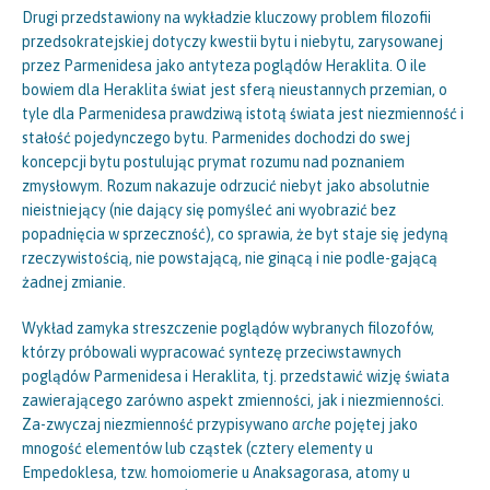
Drugi przedstawiony na wykładzie kluczowy problem filozofii
przedsokratejskiej dotyczy kwestii bytu i niebytu, zarysowanej
przez Parmenidesa jako antyteza poglądów Heraklita. O ile
bowiem dla Heraklita świat jest sferą nieustannych przemian, o
tyle dla Parmenidesa prawdziwą istotą świata jest niezmienność i
stałość pojedynczego bytu. Parmenides dochodzi do swej
koncepcji bytu postulując prymat rozumu nad poznaniem
zmysłowym. Rozum nakazuje odrzucić niebyt jako absolutnie
nieistniejący (nie dający się pomyśleć ani wyobrazić bez
popadnięcia w sprzeczność), co sprawia, że byt staje się jedyną
rzeczywistością, nie powstającą, nie ginącą i nie podle-gającą
żadnej zmianie.
Wykład zamyka streszczenie poglądów wybranych filozofów,
którzy próbowali wypracować syntezę przeciwstawnych
poglądów Parmenidesa i Heraklita, tj. przedstawić wizję świata
zawierającego zarówno aspekt zmienności, jak i niezmienności.
Za-zwyczaj niezmienność przypisywano
arche
pojętej jako
mnogość elementów lub cząstek (cztery elementy u
Empedoklesa, tzw. homoiomerie u Anaksagorasa, atomy u