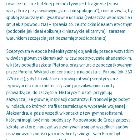
również to, co z ludzkiej perspektywy jest tragiczne (znosi
wszystko z przysłowiowym „stoickim spokojem”), i nie pozwala, by
spokój zaburzały mu gwałtowne uczucia (zwłaszcza współczucie i
smutek z powodu zła) – sprawia to, że stoickim ideałem etycznym
(podobnie jak ideał epikurejski niezwykle elitarnym) i zarazem
warunkiem szczęścia jest beznamiętność (
apatheia
).
Sceptycyzm w epoce hellenistycznej objawił się przede wszystkim
w dwóch głównych kierunkach: w tzw. sceptycyzmie akademickim,
w który popadła szkoła Platona, oraz w nurcie zapoczątkowanym
przez Pirrona. Wykład koncentruje się na posta-ci Pirrona (ok. 360-
275 p.n.e.), gdyż to właśnie on powiązał swój sceptycyzm z
typowym dla epoki hellenistycznej poszukiwaniem cnoty
prowadzącej do szczęścia. Historycy filozofii przyjmują
zazwyczaj, że głównej inspiracji dostarczył Pirronowi jego pobyt
w Indiach, do których trafił uczestnicząc w wyprawie wojennej
Aleksandra, a gdzie wszedł w kontakt z tzw. gymnosofistami,
którymi mogli być mnisi buddyjscy. Po powrocie do Grecji założył
szkołę, w której nauczał wstrzymywania się od wszelkich sądów
oraz niewzruszoności jako ideału etycznego. Sam Pirron był