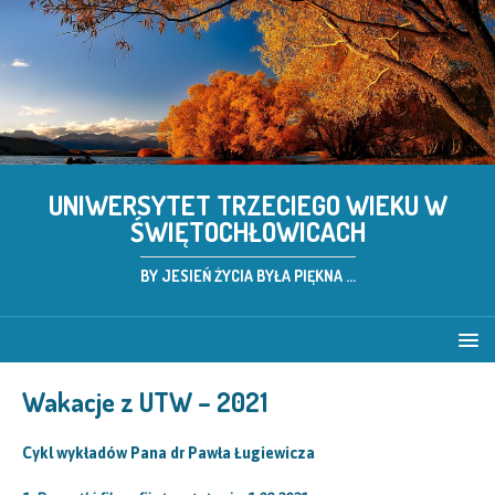
UNIWERSYTET TRZECIEGO WIEKU W
ŚWIĘTOCHŁOWICACH
BY JESIEŃ ŻYCIA BYŁA PIĘKNA ...
Wakacje z UTW – 2021
Cykl wykładów Pana dr Pawła Ługiewicza