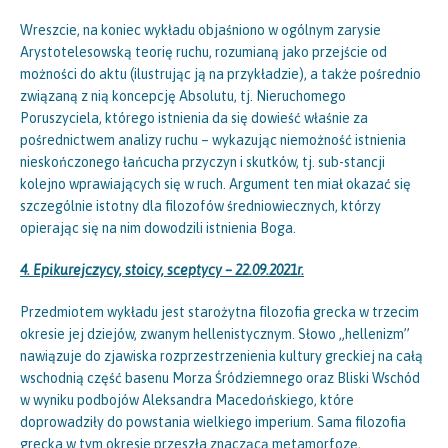
Wreszcie, na koniec wykładu objaśniono w ogólnym zarysie
Arystotelesowską teorię ruchu, rozumianą jako przejście od
możności do aktu (ilustrując ją na przykładzie), a także pośrednio
związaną z nią koncepcję Absolutu, tj. Nieruchomego
Poruszyciela, którego istnienia da się dowieść właśnie za
pośrednictwem analizy ruchu – wykazując niemożność istnienia
nieskończonego łańcucha przyczyn i skutków, tj. sub-stancji
kolejno wprawiających się w ruch. Argument ten miał okazać się
szczególnie istotny dla filozofów średniowiecznych, którzy
opierając się na nim dowodzili istnienia Boga.
4. Epikurejczycy, stoicy, sceptycy – 22.09.2021r.
Przedmiotem wykładu jest starożytna filozofia grecka w trzecim
okresie jej dziejów, zwanym hellenistycznym. Słowo „hellenizm”
nawiązuje do zjawiska rozprzestrzenienia kultury greckiej na całą
wschodnią część basenu Morza Śródziemnego oraz Bliski Wschód
w wyniku podbojów Aleksandra Macedońskiego, które
doprowadziły do powstania wielkiego imperium. Sama filozofia
grecka w tym okresie przeszła znaczącą metamorfozę,