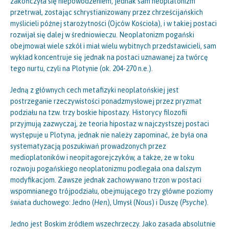
zakończyła się niepowodzeniem, jednak sam neoplatonizm
przetrwał, zostając schrystianizowany przez chrześcijańskich
myślicieli późnej starożytności (Ojców Kościoła), i w takiej postaci
rozwijał się dalej w średniowieczu. Neoplatonizm pogański
obejmował wiele szkół i miał wielu wybitnych przedstawicieli, sam
wykład koncentruje się jednak na postaci uznawanej za twórcę
tego nurtu, czyli na Plotynie (ok. 204-270 n.e.).
Jedną z głównych cech metafizyki neoplatońskiej jest
postrzeganie rzeczywistości ponadzmysłowej przez pryzmat
podziału na tzw. trzy boskie hipostazy. Historycy filozofii
przyjmują zazwyczaj, że teoria hipostaz w najczystszej postaci
występuje u Plotyna, jednak nie należy zapominać, że była ona
systematyzacją poszukiwań prowadzonych przez
medioplatoników i neopitagorejczyków, a także, że w toku
rozwoju pogańskiego neoplatonizmu podlegała ona dalszym
modyfikacjom. Zawsze jednak zachowywano trzon w postaci
wspomnianego trójpodziału, obejmującego trzy główne poziomy
świata duchowego: Jedno (
Hen
), Umysł (
Nous
) i Duszę (
Psyche
).
Jedno jest Boskim źródłem wszechrzeczy. Jako zasada absolutnie