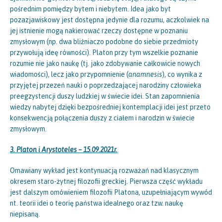
pośrednim pomiędzy bytem i niebytem. Idea jako byt
pozazjawiskowy jest dostępna jedynie dla rozumu, aczkolwiek na
jej istnienie mogą nakierować rzeczy dostępne w poznaniu
zmysłowym (np. dwa bliźniaczo podobne do siebie przedmioty
przywołują ideę równości). Platon przy tym wszelkie poznanie
rozumie nie jako naukę (tj. jako zdobywanie całkowicie nowych
wiadomości), lecz jako przypomnienie (
anamnesis
), co wynika z
przyjętej przezeń nauki o poprzedzającej narodziny człowieka
preegzystencji duszy ludzkiej w świecie idei. Stan zapomnienia
wiedzy nabytej dzięki bezpośredniej kontemplacji idei jest przeto
konsekwencją połączenia duszy z ciałem i narodzin w świecie
zmysłowym.
3. Platon i Arystoteles – 15.09.2021r.
Omawiany wykład jest kontynuacją rozważań nad klasycznym
okresem staro-żytnej filozofii greckiej. Pierwsza część wykładu
jest dalszym omówieniem filozofii Platona, uzupełniającym wywód
nt. teorii idei o teorię państwa idealnego oraz tzw. naukę
niepisaną.