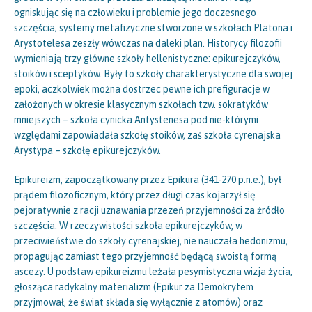
ogniskując się na człowieku i problemie jego doczesnego
szczęścia; systemy metafizyczne stworzone w szkołach Platona i
Arystotelesa zeszły wówczas na daleki plan. Historycy filozofii
wymieniają trzy główne szkoły hellenistyczne: epikurejczyków,
stoików i sceptyków. Były to szkoły charakterystyczne dla swojej
epoki, aczkolwiek można dostrzec pewne ich prefiguracje w
założonych w okresie klasycznym szkołach tzw. sokratyków
mniejszych – szkoła cynicka Antystenesa pod nie-którymi
względami zapowiadała szkołę stoików, zaś szkoła cyrenajska
Arystypa – szkołę epikurejczyków.
Epikureizm, zapoczątkowany przez Epikura (341-270 p.n.e.), był
prądem filozoficznym, który przez długi czas kojarzył się
pejoratywnie z racji uznawania przezeń przyjemności za źródło
szczęścia. W rzeczywistości szkoła epikurejczyków, w
przeciwieństwie do szkoły cyrenajskiej, nie nauczała hedonizmu,
propagując zamiast tego przyjemność będącą swoistą formą
ascezy. U podstaw epikureizmu leżała pesymistyczna wizja życia,
głosząca radykalny materializm (Epikur za Demokrytem
przyjmował, że świat składa się wyłącznie z atomów) oraz