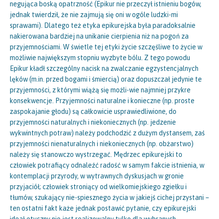
negująca boską opatrzność (Epikur nie przeczył istnieniu bogów,
jednak twierdził, że nie zajmują się oni w ogóle ludzki-mi
sprawami). Dlatego też etyka epikurejska była paradoksalnie
nakierowana bardziej na unikanie cierpienia niż na pogoń za
przyjemnościami. W świetle tej etyki życie szczęśliwe to życie w
możliwie największym stopniu wyzbyte bólu. Z tego powodu
Epikur kładł szczególny nacisk na zwalczanie egzystencjalnych
lęków (m.in. przed bogami i śmiercią) oraz dopuszczał jedynie te
przyjemności, z którymi wiążą się możli-wie najmniej przykre
konsekwencje. Przyjemności naturalne i konieczne (np. proste
zaspokajanie głodu) są całkowicie usprawiedliwione, do
przyjemności naturalnych i niekoniecznych (np. jedzenie
wykwintnych potraw) należy podchodzić z dużym dystansem, zaś
przyjemności nienaturalnych i niekoniecznych (np. obżarstwo)
należy się stanowczo wystrzegać. Mędrzec epikurejski to
człowiek potrafiący odnaleźć radość w samym fakcie istnienia, w
kontemplacji przyrody, w wytrawnych dyskusjach w gronie
przyjaciół; człowiek stroniący od wielkomiejskiego zgiełku i
tłumów, szukający nie-spiesznego życia w jakiejś cichej przystani –
ten ostatni fakt każe jednak postawić pytanie, czy epikurejski