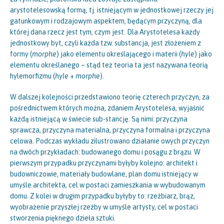
arystotelesowską formą, tj. istniejącym w jednostkowej rzeczy jej
gatunkowym i rodzajowym aspektem, będącym przyczyną, dla
której dana rzecz jest tym, czym jest. Dla Arystotelesa każdy
jednostkowy byt, czyli każda tzw. substancja, jest złożeniem z
formy (
morphe
) jako elementu określającego i materii (
hyle
) jako
elementu określanego – stąd też teoria ta jest nazywana teorią
hylemorfizmu (
hyle
+
morphe
).
W dalszej kolejności przedstawiono teorię czterech przyczyn, za
pośrednictwem których można, zdaniem Arystotelesa, wyjaśnić
każdą istniejącą w świecie sub-stancję. Są nimi: przyczyna
sprawcza, przyczyna materialna, przyczyna formalna i przyczyna
celowa. Podczas wykładu zilustrowano działanie owych przyczyn
na dwóch przykładach: budowanego domu i posągu z brązu. W
pierwszym przypadku przyczynami byłyby kolejno: architekt i
budowniczowie, materiały budowlane, plan domu istniejący w
umyśle architekta, cel w postaci zamieszkania w wybudowanym
domu. Z kolei w drugim przypadku byłyby to: rzeźbiarz, brąz,
wyobrażenie przyszłej rzeźby w umyśle artysty, cel w postaci
stworzenia pięknego dzieła sztuki.