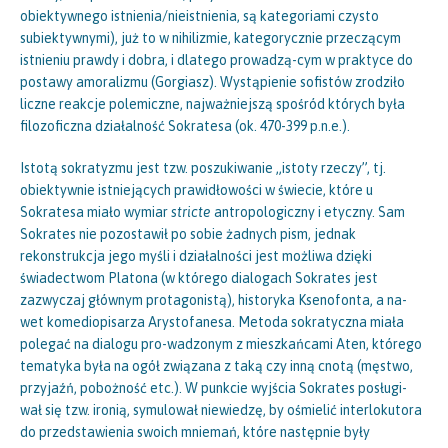
obiektywnego istnienia/nieistnienia, są kategoriami czysto
subiektywnymi), już to w nihilizmie, kategorycznie przeczącym
istnieniu prawdy i dobra, i dlatego prowadzą-cym w praktyce do
postawy amoralizmu (Gorgiasz). Wystąpienie sofistów zrodziło
liczne reakcje polemiczne, najważniejszą spośród których była
filozoficzna działalność Sokratesa (ok. 470-399 p.n.e.).
Istotą sokratyzmu jest tzw. poszukiwanie „istoty rzeczy”, tj.
obiektywnie istniejących prawidłowości w świecie, które u
Sokratesa miało wymiar
stricte
antropologiczny i etyczny. Sam
Sokrates nie pozostawił po sobie żadnych pism, jednak
rekonstrukcja jego myśli i działalności jest możliwa dzięki
świadectwom Platona (w którego dialogach Sokrates jest
zazwyczaj głównym protagonistą), historyka Ksenofonta, a na-
wet komediopisarza Arystofanesa. Metoda sokratyczna miała
polegać na dialogu pro-wadzonym z mieszkańcami Aten, którego
tematyka była na ogół związana z taką czy inną cnotą (męstwo,
przyjaźń, pobożność etc.). W punkcie wyjścia Sokrates posługi-
wał się tzw. ironią, symulował niewiedzę, by ośmielić interlokutora
do przedstawienia swoich mniemań, które następnie były