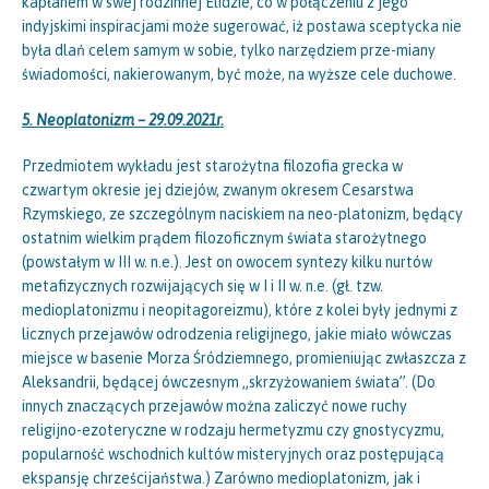
kapłanem w swej rodzinnej Elidzie, co w połączeniu z jego
indyjskimi inspiracjami może sugerować, iż postawa sceptycka nie
była dlań celem samym w sobie, tylko narzędziem prze-miany
świadomości, nakierowanym, być może, na wyższe cele duchowe.
5. Neoplatonizm – 29.09.2021r.
Przedmiotem wykładu jest starożytna filozofia grecka w
czwartym okresie jej dziejów, zwanym okresem Cesarstwa
Rzymskiego, ze szczególnym naciskiem na neo-platonizm, będący
ostatnim wielkim prądem filozoficznym świata starożytnego
(powstałym w III w. n.e.). Jest on owocem syntezy kilku nurtów
metafizycznych rozwijających się w I i II w. n.e. (gł. tzw.
medioplatonizmu i neopitagoreizmu), które z kolei były jednymi z
licznych przejawów odrodzenia religijnego, jakie miało wówczas
miejsce w basenie Morza Śródziemnego, promieniując zwłaszcza z
Aleksandrii, będącej ówczesnym „skrzyżowaniem świata”. (Do
innych znaczących przejawów można zaliczyć nowe ruchy
religijno-ezoteryczne w rodzaju hermetyzmu czy gnostycyzmu,
popularność wschodnich kultów misteryjnych oraz postępującą
ekspansję chrześcijaństwa.) Zarówno medioplatonizm, jak i