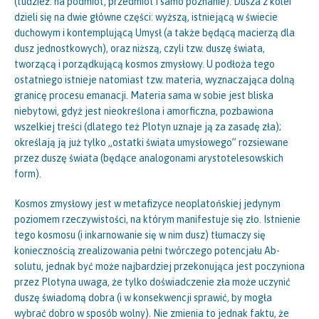
(tudzież: na podmiot, przedmiot i samo poznanie). Dusza z kolei
dzieli się na dwie główne części: wyższą, istniejącą w świecie
duchowym i kontemplującą Umysł (a także będącą macierzą dla
dusz jednostkowych), oraz niższą, czyli tzw. duszę świata,
tworzącą i porządkującą kosmos zmysłowy. U podłoża tego
ostatniego istnieje natomiast tzw. materia, wyznaczająca dolną
granicę procesu emanacji. Materia sama w sobie jest bliska
niebytowi, gdyż jest nieokreślona i amorficzna, pozbawiona
wszelkiej treści (dlatego też Plotyn uznaje ją za zasadę zła);
określają ją już tylko „ostatki świata umysłowego” rozsiewane
przez duszę świata (będące analogonami arystotelesowskich
form).
Kosmos zmysłowy jest w metafizyce neoplatońskiej jedynym
poziomem rzeczywistości, na którym manifestuje się zło. Istnienie
tego kosmosu (i inkarnowanie się w nim dusz) tłumaczy się
koniecznością zrealizowania pełni twórczego potencjału Ab-
solutu, jednak być może najbardziej przekonująca jest poczyniona
przez Plotyna uwaga, że tylko doświadczenie zła może uczynić
duszę świadomą dobra (i w konsekwencji sprawić, by mogła
wybrać dobro w sposób wolny). Nie zmienia to jednak faktu, że