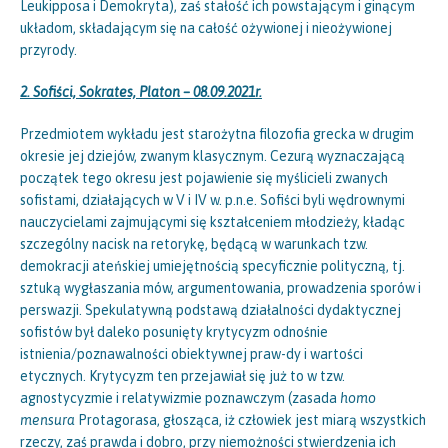
Leukipposa i Demokryta), zaś stałość ich powstającym i ginącym
układom, składającym się na całość ożywionej i nieożywionej
przyrody.
2. Sofiści, Sokrates, Platon – 08.09.2021r.
Przedmiotem wykładu jest starożytna filozofia grecka w drugim
okresie jej dziejów, zwanym klasycznym. Cezurą wyznaczającą
początek tego okresu jest pojawienie się myślicieli zwanych
sofistami, działających w V i IV w. p.n.e. Sofiści byli wędrownymi
nauczycielami zajmującymi się kształceniem młodzieży, kładąc
szczególny nacisk na retorykę, będącą w warunkach tzw.
demokracji ateńskiej umiejętnością specyficznie polityczną, tj.
sztuką wygłaszania mów, argumentowania, prowadzenia sporów i
perswazji. Spekulatywną podstawą działalności dydaktycznej
sofistów był daleko posunięty krytycyzm odnośnie
istnienia/poznawalności obiektywnej praw-dy i wartości
etycznych. Krytycyzm ten przejawiał się już to w tzw.
agnostycyzmie i relatywizmie poznawczym (zasada
homo
mensura
Protagorasa, głosząca, iż człowiek jest miarą wszystkich
rzeczy, zaś prawda i dobro, przy niemożności stwierdzenia ich