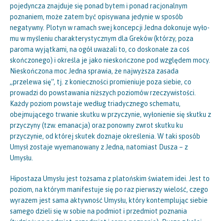
pojedyncza znajduje się ponad bytem i ponad racjonalnym
poznaniem, może zatem być opisywana jedynie w sposób
negatywny. Plotyn w ramach swej koncepcji Jedna dokonuje wyło-
mu w myśleniu charakterystycznym dla Greków (którzy, poza
paroma wyjątkami, na ogół uważali to, co doskonałe za coś
skończonego) i określa je jako nieskończone pod względem mocy.
Nieskończona moc Jedna sprawia, że najwyższa zasada
„przelewa się”, tj. z konieczności promieniuje poza siebie, co
prowadzi do powstawania niższych poziomów rzeczywistości.
Każdy poziom powstaje według triadycznego schematu,
obejmującego trwanie skutku w przyczynie, wyłonienie się skutku z
przyczyny (tzw. emanacja) oraz ponowny zwrot skutku ku
przyczynie, od której skutek doznaje określenia. W taki sposób
Umysł zostaje wyemanowany z Jedna, natomiast Dusza – z
Umysłu.
Hipostaza Umysłu jest tożsama z platońskim światem idei. Jest to
poziom, na którym manifestuje się po raz pierwszy wielość, czego
wyrazem jest sama aktywność Umysłu, który kontemplując siebie
samego dzieli się w sobie na podmiot i przedmiot poznania