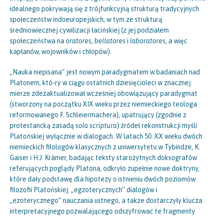
idealnego pokrywają się z trójfunkcyjną strukturą tradycyjnych
społeczeństw indoeuropejskich, w tym ze strukturą
średniowiecznej cywilizacji łacińskiej (z jej podziałem
społeczeństwa na
oratores
,
bellatores
i
laboratores
, a więc
kapłanów, wojowników i chłopów).
„Nauka niepisana” jest nowym paradygmatem w badaniach nad
Platonem, któ-ry w ciągu ostatnich dziesięcioleci w znacznej
mierze zdezaktualizował wcześniej obowiązujący paradygmat
(stworzony na początku XIX wieku przez niemieckiego teologa
reformowanego F. Schleiermachera), upatrujący (zgodnie z
protestancką zasadą
sola scriptura
) źródeł rekonstrukcji myśli
Platońskiej wyłącznie w dialogach. W latach 50. XX wieku dwóch
niemieckich filologów klasycznych z uniwersytetu w Tybindze, K.
Gaiser i H.J. Krämer, badając teksty starożytnych doksografów
referujących poglądy Platona, odkryło zupełnie nowe doktryny,
które dały podstawę dla hipotezy o istnieniu dwóch poziomów
filozofii Platońskiej: „egzoterycznych” dialogów i
„ezoterycznego” nauczania ustnego, a także dostarczyły klucza
interpretacyjnego pozwalającego odszyfrować te fragmenty