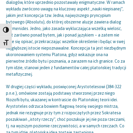
dialogów, które uprzednio pozostawały enigmatyczne. W ramach
wykładu zwrócono uwagę na kluczowy aspekt „nauki niepisanej”,
jakim jest koncepcja tzw. Jedna, najwyższego pryncypium
bytowego (Absolutu), do której obszerne aluzje zawiera dialog
Parmenides
. Jedno, jako zasada wykluczająca wszelką wielość,
Toggle High Contrast
jest zarówno ponad bytem, jak i ponad językiem – a zatem nie
daje się opisać, przekraczając wszelkie określenie i będąc w swej
Toggle Font size
najgłębszej istocie niepoznawalne. Koncepcja ta jest niezbędnym
ukoronowaniem systemu Platona, gdyż wskazuje ona na
pierwotne źródło bytu i poznania, a zarazem na ich granice. Co za
tym idzie, stanowi jeden z fundamentów całej platońskiej tradycji
metafizycznej.
W drugiej części wykładu, poświęconej Arystotelesowi (384-322
p.n.e.), omówione zostają podstawy stworzonej przez niego
filozofii bytu, ukazanej w kontraście do Platońskiej teorii idei.
Arystoteles odrzuca bowiem flagową teorię swojego mistrza,
jednak nie rezygnuje przy tym z rozpoczętych przez Sokratesa
poszukiwań „istoty rzeczy”, choć poszukuje jej nie poza rzeczami,
tj. na wyższym poziomie rzeczywistości, a w samych rzeczach. Co
za tym idzie, platońska idea zostaje zastąpiona