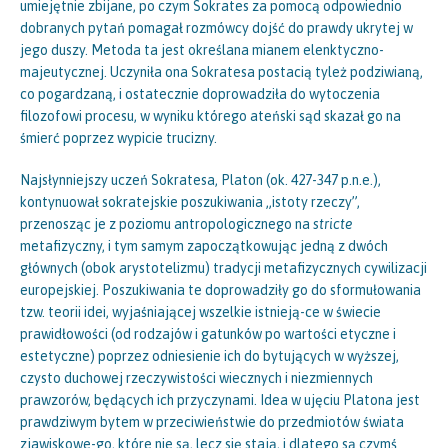
umiejętnie zbijane, po czym Sokrates za pomocą odpowiednio
dobranych pytań pomagał rozmówcy dojść do prawdy ukrytej w
jego duszy. Metoda ta jest określana mianem elenktyczno-
majeutycznej. Uczyniła ona Sokratesa postacią tyleż podziwianą,
co pogardzaną, i ostatecznie doprowadziła do wytoczenia
filozofowi procesu, w wyniku którego ateński sąd skazał go na
śmierć poprzez wypicie trucizny.
Najsłynniejszy uczeń Sokratesa, Platon (ok. 427-347 p.n.e.),
kontynuował sokratejskie poszukiwania „istoty rzeczy”,
przenosząc je z poziomu antropologicznego na
stricte
metafizyczny, i tym samym zapoczątkowując jedną z dwóch
głównych (obok arystotelizmu) tradycji metafizycznych cywilizacji
europejskiej. Poszukiwania te doprowadziły go do sformułowania
tzw. teorii idei, wyjaśniającej wszelkie istnieją-ce w świecie
prawidłowości (od rodzajów i gatunków po wartości etyczne i
estetyczne) poprzez odniesienie ich do bytujących w wyższej,
czysto duchowej rzeczywistości wiecznych i niezmiennych
prawzorów, będących ich przyczynami. Idea w ujęciu Platona jest
prawdziwym bytem w przeciwieństwie do przedmiotów świata
zjawiskowe-go, które nie są, lecz się stają, i dlatego są czymś