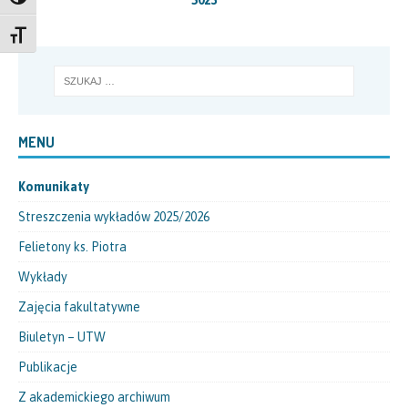
Toggle High Contrast
5023
Toggle Font size
MENU
Komunikaty
Streszczenia wykładów 2025/2026
Felietony ks. Piotra
Wykłady
Zajęcia fakultatywne
Biuletyn – UTW
Publikacje
Z akademickiego archiwum