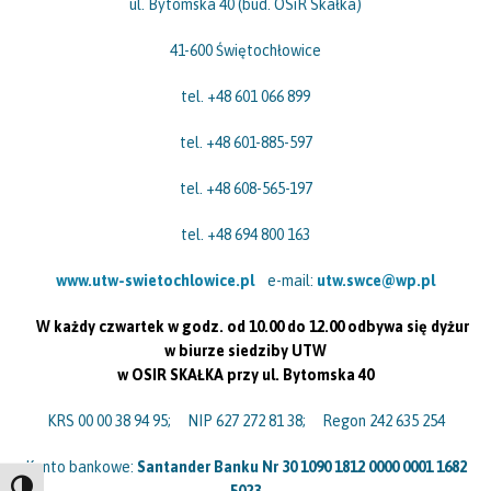
ul. Bytomska 40 (bud. OSiR Skałka)
41-600 Świętochłowice
tel. +48 601 066 899
tel. +48 601-885-597
tel. +48 608-565-197
tel. +48 694 800 163
www.utw-swietochlowice.pl
e-mail:
utw.swce@wp.pl
W każdy czwartek w godz. od 10.00 do 12.00 odbywa się dyżur
w biurze siedziby UTW
w OSIR SKAŁKA przy ul. Bytomska 40
KRS 00 00 38 94 95; NIP 627 272 81 38; Regon 242 635 254
Konto bankowe:
Santander Banku Nr 30 1090 1812 0000 0001 1682