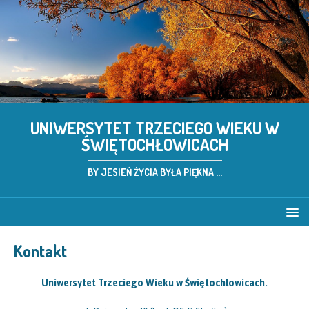
UNIWERSYTET TRZECIEGO WIEKU W
ŚWIĘTOCHŁOWICACH
BY JESIEŃ ŻYCIA BYŁA PIĘKNA ...
Kontakt
Uniwersytet Trzeciego Wieku w Świętochłowicach.